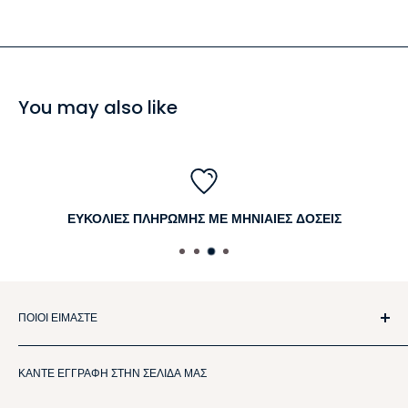
You may also like
ΕΥΚΟΛΙΕΣ ΠΛΗΡΩΜΗΣ ΜΕ ΜΗΝΙΑΙΕΣ ΔΟΣΕΙΣ
ΠΟΙΟΙ ΕΙΜΑΣΤΕ
Η AAF Furniture προσφέρει έπιπλα και είδη οικίας εξαιρετικής
ΚΑΝΤΕ ΕΓΓΡΑΦΗ ΣΤΗΝ ΣΕΛΙΔΑ ΜΑΣ
ποιότητας και μεγάλης αντοχής.Με πολλά χρόνια εμπειρίας
στον τομέα μας, γνωρίζουμε και κατανοούμε τις ανάγκες του