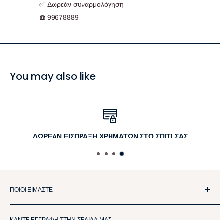
✅ Δωρεάν συναρμολόγηση
☎️ 99678889
You may also like
ΔΩΡΕΑΝ ΕΙΣΠΡΑΞΗ ΧΡΗΜΑΤΩΝ ΣΤΟ ΣΠΙΤΙ ΣΑΣ
ΠΟΙΟΙ ΕΙΜΑΣΤΕ
Η AAF Furniture προσφέρει έπιπλα και είδη οικίας εξαιρετικής
ΚΑΝΤΕ ΕΓΓΡΑΦΗ ΣΤΗΝ ΣΕΛΙΔΑ ΜΑΣ