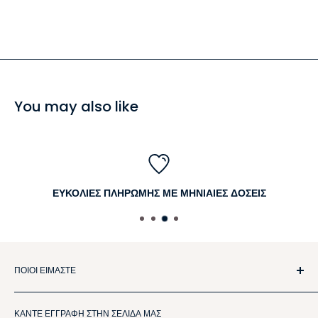
You may also like
ΕΥΚΟΛΙΕΣ ΠΛΗΡΩΜΗΣ ΜΕ ΜΗΝΙΑΙΕΣ ΔΟΣΕΙΣ
ΠΟΙΟΙ ΕΙΜΑΣΤΕ
Η AAF Furniture προσφέρει έπιπλα και είδη οικίας εξαιρετικής
ΚΑΝΤΕ ΕΓΓΡΑΦΗ ΣΤΗΝ ΣΕΛΙΔΑ ΜΑΣ
ποιότητας και μεγάλης αντοχής.Με πολλά χρόνια εμπειρίας