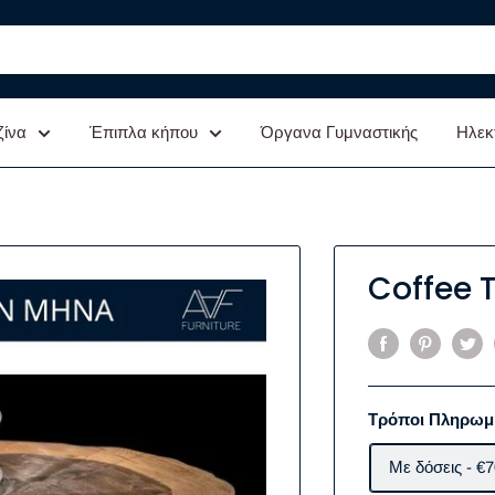
ζίνα
Έπιπλα κήπου
Όργανα Γυμναστικής
Ηλεκ
Coffee 
Τρόποι Πληρωμ
Με δόσεις - €