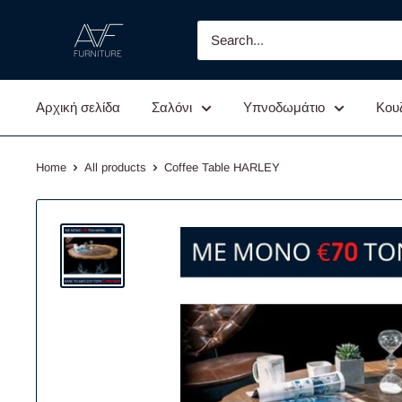
Skip
AAF
to
FURNITURE
content
Αρχική σελίδα
Σαλόνι
Υπνοδωμάτιο
Κου
Home
All products
Coffee Table HARLEY