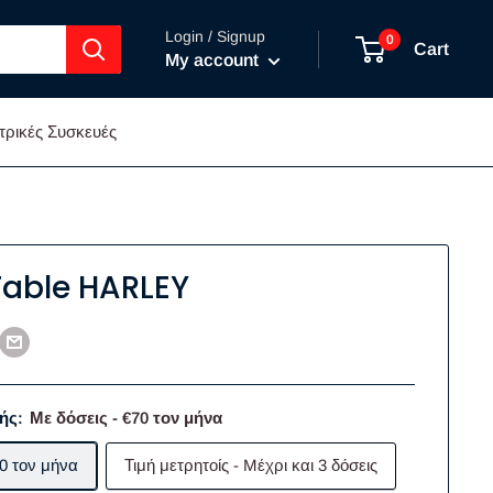
Login / Signup
0
Cart
My account
τρικές Συσκευές
Table HARLEY
ής:
Με δόσεις - €70 τον μήνα
70 τον μήνα
Τιμή μετρητοίς - Mέχρι και 3 δόσεις