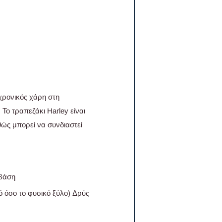
χρονικός χάρη στη
Το τραπεζάκι Harley είναι
θώς μπορεί να συνδιαστεί
 βάση
 όσο το φυσικό ξύλο) Δρύς