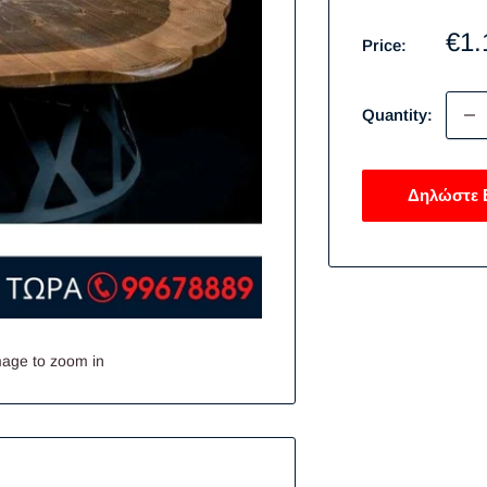
Sal
€1.
Price:
pri
Quantity:
Δηλώστε 
mage to zoom in