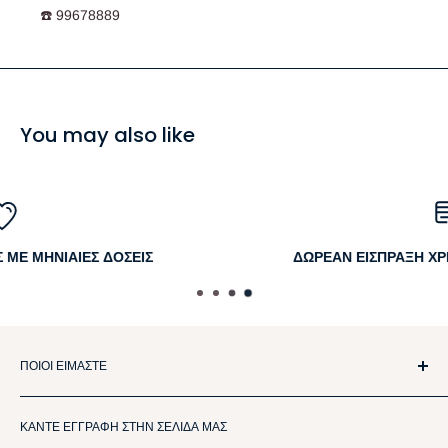
☎️ 99678889
You may also like
ΔΩΡΕΑΝ ΕΙΣΠΡΑΞΗ ΧΡΗΜΑΤΩΝ ΣΤΟ ΣΠΙΤΙ ΣΑΣ
ΠΟΙΟΙ ΕΙΜΑΣΤΕ
Η AAF Furniture προσφέρει έπιπλα και είδη οικίας εξαιρετικής
ΚΑΝΤΕ ΕΓΓΡΑΦΗ ΣΤΗΝ ΣΕΛΙΔΑ ΜΑΣ
ποιότητας και μεγάλης αντοχής.Με πολλά χρόνια εμπειρίας